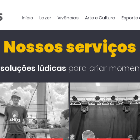
Início
Lazer
Vivências
Arte e Cultura
Esporte
Nossos serviços
s
soluções lúdicas
para criar moment