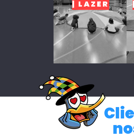
| LAZER
Cli
no