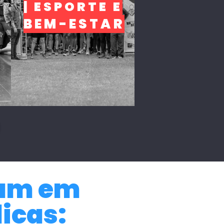
| ESPORTE E
BEM-ESTAR
ram em
icas: