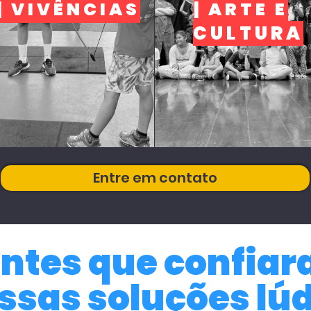
| VIVÊNCIAS
| ARTE E
CULTURA
Entre em contato
entes que confia
ssas soluções lúd