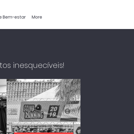
 e Bem-estar
More
os inesquecíveis!